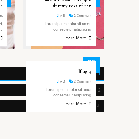
مايو
مايو
he
dummy text of the
nt
A B
2 Comment
t,
Lorem ipsum dolor sit amet,
ng
consectetur adipiscing
Learn More
25
مايو
Blog 4
1
A B
2 Comment
Lorem ipsum dolor sit amet
2
consectetur adipiscing
Learn More
التالي »