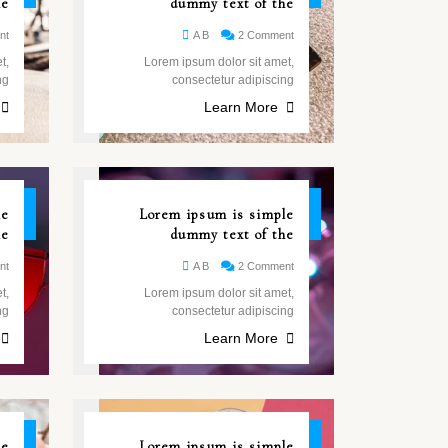
he
dummy text of the
nt
A B
2 Comment
t,
Lorem ipsum dolor sit amet,
ng
consectetur adipiscing
Learn More
26
26
le
Lorem ipsum is simple
مايو
مايو
he
dummy text of the
nt
A B
2 Comment
t,
Lorem ipsum dolor sit amet,
ng
consectetur adipiscing
Learn More
26
26
le
Lorem ipsum is simple