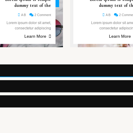
مايو
dummy text of the
dummy text of t
A B
2 Comment
A B
2 Comme
Lorem ipsum dolor sit amet,
Lorem ipsum dolor sit ame
consectetur adipiscing
consectetur adipisci
Learn More
Learn More