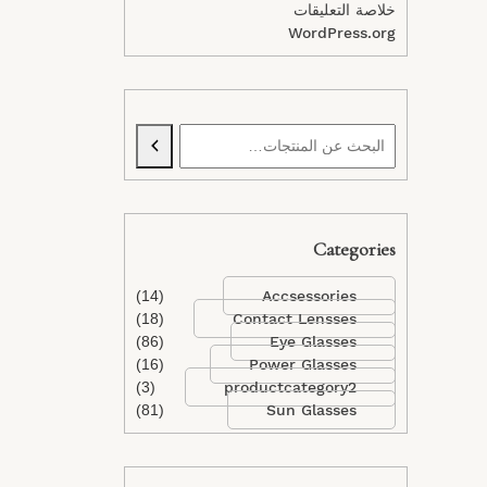
خلاصة التعليقات
WordPress.org
Categories
(14)
Accsessories
(18)
Contact Lensses
(86)
Eye Glasses
(16)
Power Glasses
(3)
productcategory2
(81)
Sun Glasses