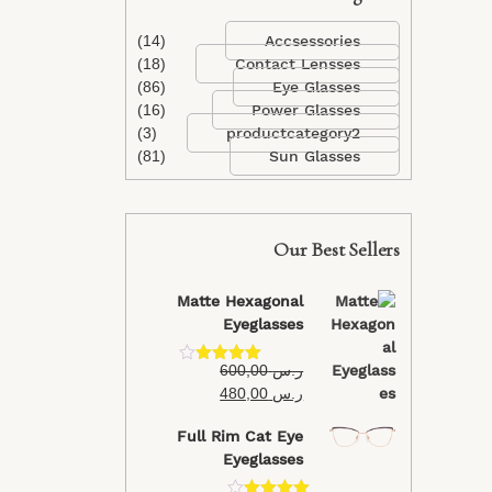
(14)
Accsessories
(18)
Contact Lensses
(86)
Eye Glasses
(16)
Power Glasses
(3)
productcategory2
(81)
Sun Glasses
Our Best Sellers
Matte Hexagonal
Eyeglasses
ر.س
600,00
تم التقييم
4.40
من 5
ر.س
480,00
Full Rim Cat Eye
Eyeglasses