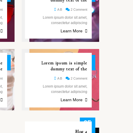
he
dummy text of the
nt
A B
2 Comment
t,
Lorem ipsum dolor sit amet,
ng
consectetur adipiscing
Learn More
26
26
le
Lorem ipsum is simple
مايو
مايو
he
dummy text of the
nt
A B
2 Comment
t,
Lorem ipsum dolor sit amet,
ng
consectetur adipiscing
Learn More
25
مايو
Blog 4