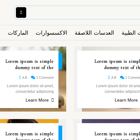
 الطبية
العدسات اللاصقة
الاكسسوارات
الماركات
26
Lorem ipsum is simple
Lorem ipsum is simp
مايو
dummy text of the
dummy text of t
A B
2 Comment
A B
2 Comme
Lorem ipsum dolor sit amet,
Lorem ipsum dolor sit ame
consectetur adipiscing
consectetur adipisci
Learn More
Learn More
26
Lorem ipsum is simple
Lorem ipsum is simp
مايو