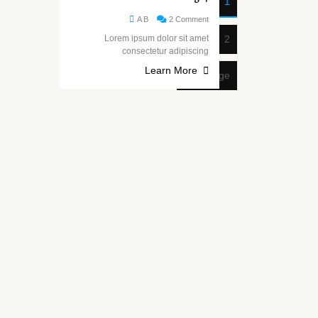
1
A B
2 Comment
Lorem ipsum dolor sit amet
2
consectetur adipiscing
Learn More
Next page