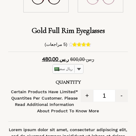
Gold Full Rim Eyeglasses
(
5
مراجعات)
4
تم التقييم
بـ
4.40
من
ر.س
480,00
ر.س
600,00
5 بناءً على
تقييم
عملاء
ريال سعودي
QUANTITY
*Certain Products Have Limited
+
-
Quantites Per Customer. Please
Read Additional Information
About Product To Know More
Lorem ipsum dolor sit amet, consectetur adipiscing elit,
sed do eiusmod tempor incididunt ut labore et dolore