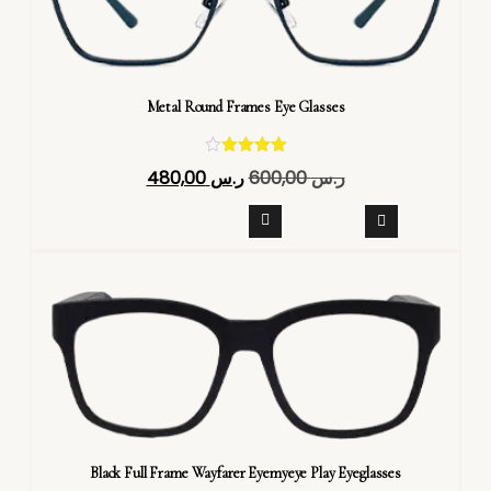
Metal Round Frames Eye Glasses
تم التقييم
ر.س
600,00
ر.س
480,00
4.40
من 5
Black Full Frame Wayfarer Eyemyeye Play Eyeglasses