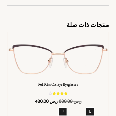
منتجات ذات صلة
Full Rim Cat Eye Eyeglasses
تم التقييم
ر.س
600,00
ر.س
480,00
4.40
من 5