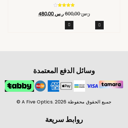
تم التقييم
ر.س
600,00
ر.س
480,00
4.40
من 5
وسائل الدفع المعتمدة
جميع الحقوق محفوظة A Five Optics. 2026 ©
روابط سريعة