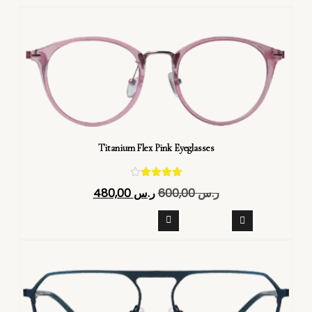
Titanium Flex Pink Eyeglasses
تم التقييم
ر.س
600,00
ر.س
480,00
4.40
من 5