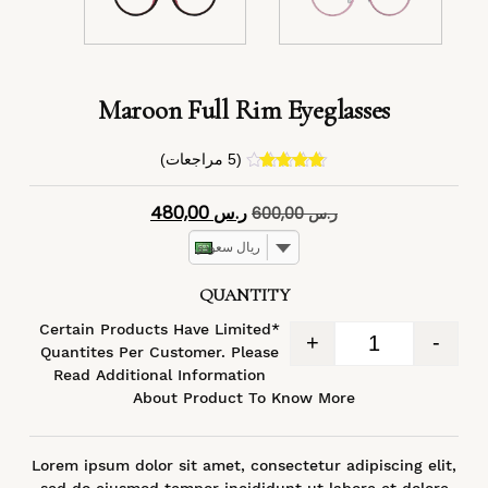
Maroon Full Rim Eyeglasses
(
5
مراجعات)
4
تم التقييم
بـ
4.40
من
ر.س
480,00
ر.س
600,00
5 بناءً على
تقييم
عملاء
ريال سعودي
QUANTITY
*Certain Products Have Limited
+
-
Quantites Per Customer. Please
Read Additional Information
About Product To Know More
Lorem ipsum dolor sit amet, consectetur adipiscing elit,
sed do eiusmod tempor incididunt ut labore et dolore