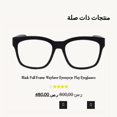
منتجات ذات صلة
Black Full Frame Wayfarer Eyemyeye Play Eyeglasses
تم التقييم
ر.س
600,00
ر.س
480,00
4.40
من 5