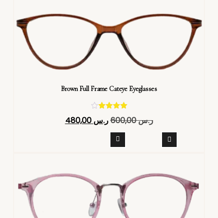
Brown Full Frame Cateye Eyeglasses
تم التقييم
ر.س
600,00
ر.س
480,00
4.40
من 5