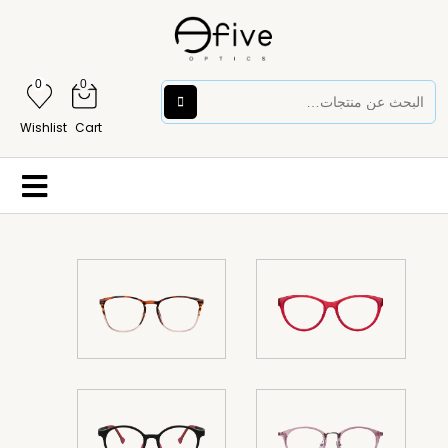
0
0
Wishlist
Cart