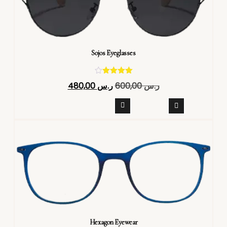
Sojos Eyeglasses
تم التقييم
ر.س
600,00
ر.س
480,00
4.40
من 5
Hexagon Eyewear