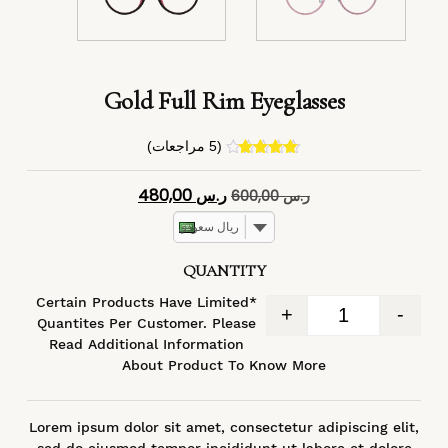
Gold Full Rim Eyeglasses
(
5
مراجعات)
4
تم التقييم
بـ
4.40
من
ر.س
480,00
ر.س
600,00
5 بناءً على
تقييم
عملاء
ريال سعودي
QUANTITY
*Certain Products Have Limited
+
-
Quantites Per Customer. Please
Read Additional Information
About Product To Know More
Lorem ipsum dolor sit amet, consectetur adipiscing elit,
sed do eiusmod tempor incididunt ut labore et dolore