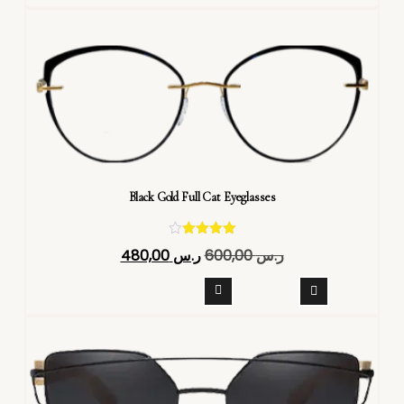
Black Gold Full Cat Eyeglasses
تم التقييم
ر.س
600,00
ر.س
480,00
4.40
من 5