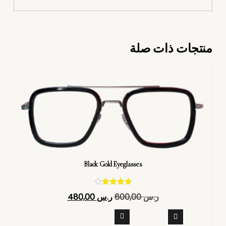
منتجات ذات صلة
Black Gold Eyeglasses
تم التقييم
ر.س
600,00
ر.س
480,00
4.40
من 5