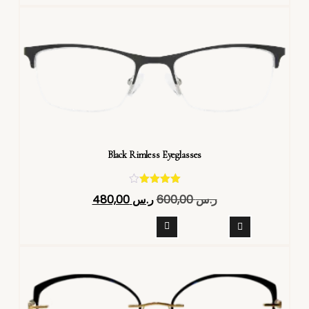
Black Rimless Eyeglasses
تم التقييم
ر.س
600,00
ر.س
480,00
4.40
من 5