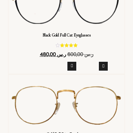
Black Gold Full Cat Eyeglasses
تم التقييم
ر.س
600,00
ر.س
480,00
4.40
من 5