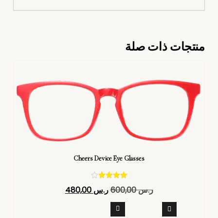
منتجات ذات صلة
Cheers Device Eye Glasses
تم التقييم
ر.س
600,00
ر.س
480,00
4.40
من 5