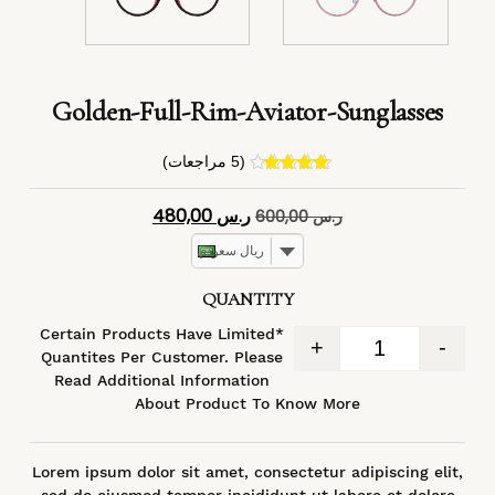
Golden-Full-Rim-Aviator-Sunglasses
(
5
مراجعات)
4
تم التقييم
بـ
4.40
من
ر.س
480,00
ر.س
600,00
5 بناءً على
تقييم
عملاء
ريال سعودي
QUANTITY
*Certain Products Have Limited
+
-
Quantites Per Customer. Please
Read Additional Information
About Product To Know More
Lorem ipsum dolor sit amet, consectetur adipiscing elit,
sed do eiusmod tempor incididunt ut labore et dolore