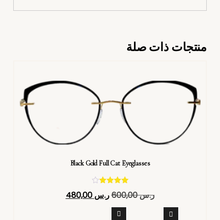
منتجات ذات صلة
Black Gold Full Cat Eyeglasses
تم التقييم
ر.س
600,00
ر.س
480,00
4.40
من 5