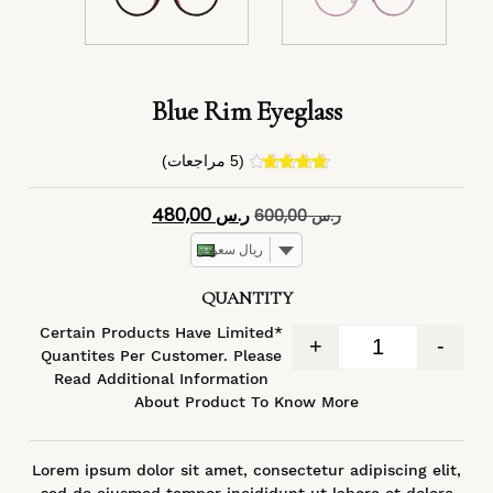
Blue Rim Eyeglass
(
5
مراجعات)
4
تم التقييم
بـ
4.40
من
ر.س
480,00
ر.س
600,00
5 بناءً على
تقييم
عملاء
ريال سعودي
QUANTITY
*Certain Products Have Limited
+
-
Quantites Per Customer. Please
Read Additional Information
About Product To Know More
Lorem ipsum dolor sit amet, consectetur adipiscing elit,
sed do eiusmod tempor incididunt ut labore et dolore