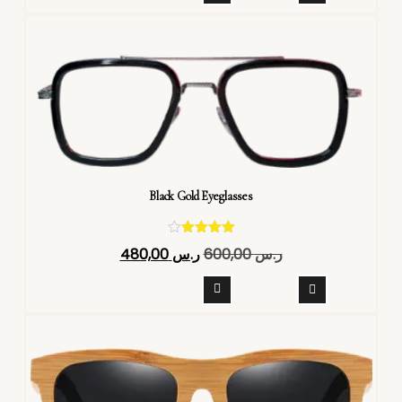
Black Gold Eyeglasses
تم التقييم
ر.س
600,00
ر.س
480,00
4.40
من 5