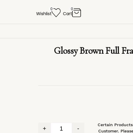
0
0
Wishlist
Cart
Glossy Brown Full F
*Certain Product
+
-
Customer. Please