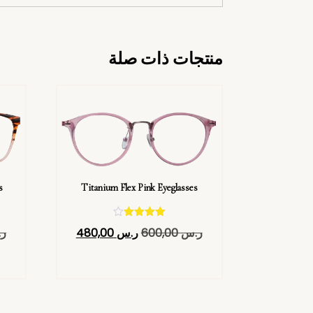
منتجات ذات صلة
s
Titanium Flex Pink Eyeglasses
تم التقييم
ر.س
600,00
ر.س
480,00
ر
4.40
من 5