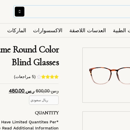
 الطبية
العدسات اللاصقة
الاكسسوارات
الماركات
rame Round Color
Blind Glasses
(
5
مراجعات)
4
تم التقييم
بـ
4.40
من
ر.س
480,00
ر.س
600,00
5 بناءً على
تقييم
عملاء
ريال سعودي
QUANTITY
s Have Limited Quantites Per
 Read Additional Information