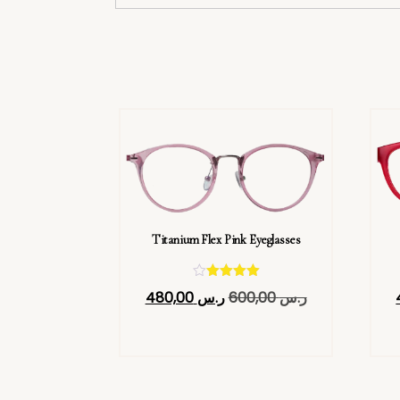
Titanium Flex Pink Eyeglasses
تم التقييم
ر.س
600,00
ر.س
480,00
4.40
من 5