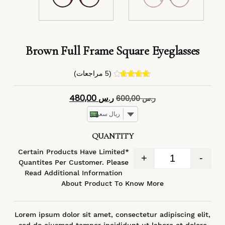
Brown Full Frame Square Eyeglasses
(
5
مراجعات)
4
تم التقييم
بـ
4.40
من
ر.س
480,00
ر.س
600,00
5 بناءً على
تقييم
عملاء
ريال سعودي
QUANTITY
*Certain Products Have Limited
+
-
Quantites Per Customer. Please
Read Additional Information
About Product To Know More
Lorem ipsum dolor sit amet, consectetur adipiscing elit,
sed do eiusmod tempor incididunt ut labore et dolore