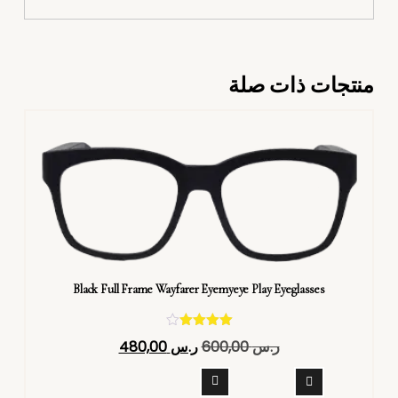
منتجات ذات صلة
Black Full Frame Wayfarer Eyemyeye Play Eyeglasses
تم التقييم
ر.س
600,00
ر.س
480,00
4.40
من 5