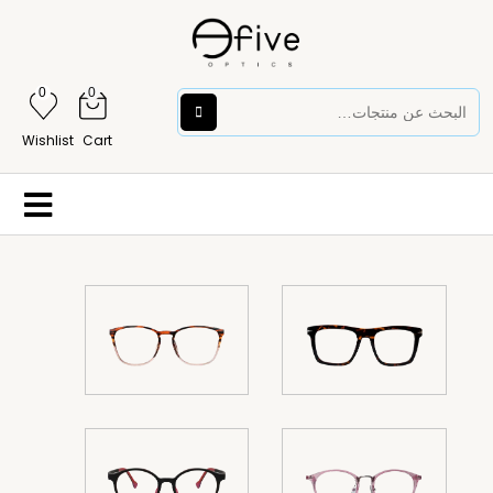
0
0
Wishlist
Cart