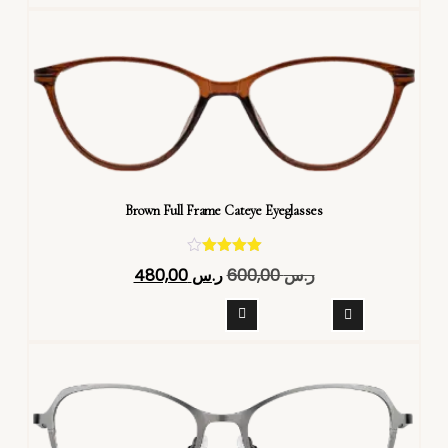
Brown Full Frame Cateye Eyeglasses
تم التقييم
ر.س
600,00
ر.س
480,00
4.40
من 5