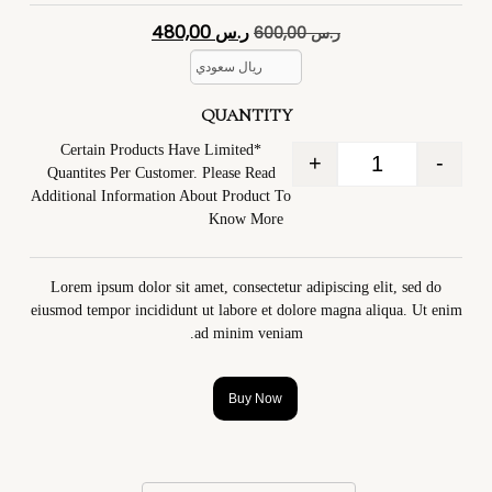
4
تم التقييم بـ
4.40
من 5
ر.س
480,00
ر.س
600,00
بناءً على
تقييم
عملاء
ريال سعودي
QUANTITY
*Certain Products Have Limited
+
-
Quantites Per Customer. Please Read
Additional Information About Product To
Know More
Lorem ipsum dolor sit amet, consectetur adipiscing elit, sed do
eiusmod tempor incididunt ut labore et dolore magna aliqua. Ut enim
ad minim veniam.
Buy Now