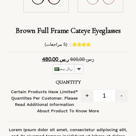
Brown Full Frame Cateye Eyeglasses
(
5
مراجعات)
4
تم التقييم
بـ
4.40
من
ر.س
480,00
ر.س
600,00
5 بناءً على
تقييم
عملاء
ريال سعودي
QUANTITY
*Certain Products Have Limited
+
-
Quantites Per Customer. Please
Read Additional Information
About Product To Know More
Lorem ipsum dolor sit amet, consectetur adipiscing elit,
sed do eiusmod tempor incididunt ut labore et dolore