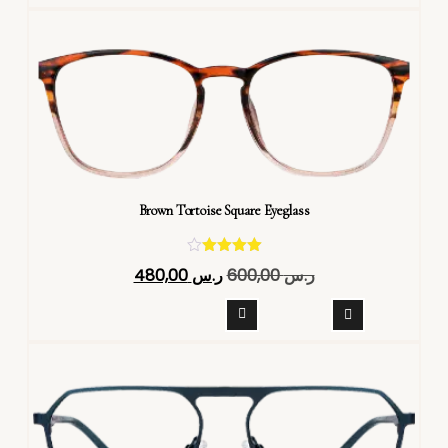
Brown Tortoise Square Eyeglass
تم التقييم
ر.س
600,00
ر.س
480,00
4.40
من 5