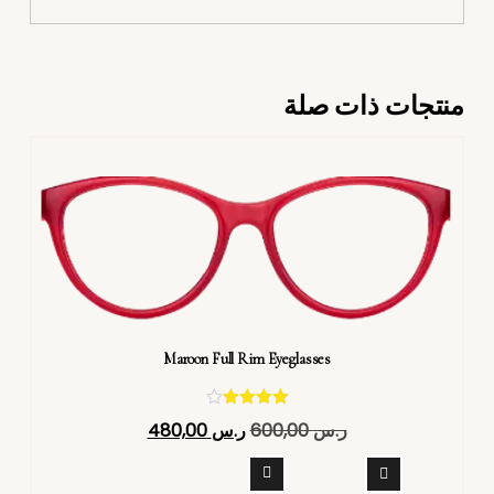
منتجات ذات صلة
Maroon Full Rim Eyeglasses
تم التقييم
ر.س
600,00
ر.س
480,00
4.40
من 5