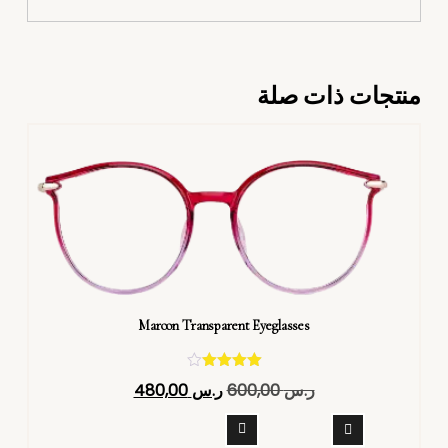
منتجات ذات صلة
Maroon Transparent Eyeglasses
تم التقييم
ر.س
600,00
ر.س
480,00
4.40
من 5