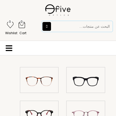
0
0
Wishlist
Cart