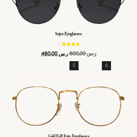
Sojos Eyeglasses
تم التقييم
ر.س
600,00
ر.س
480,00
4.40
من 5
Gold Full Rim Eyeglasses