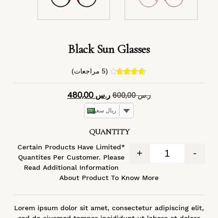
Black Sun Glasses
(
5
مراجعات)
4
تم التقييم
بـ
4.40
من
ر.س
480,00
ر.س
600,00
5 بناءً على
تقييم
عملاء
ريال سعودي
QUANTITY
*Certain Products Have Limited
+
-
Quantites Per Customer. Please
Read Additional Information
About Product To Know More
Lorem ipsum dolor sit amet, consectetur adipiscing elit,
sed do eiusmod tempor incididunt ut labore et dolore