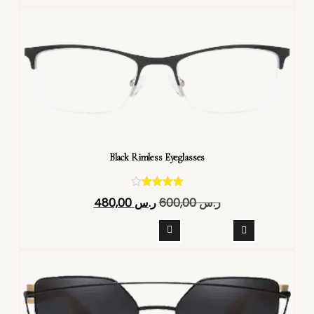
Black Rimless Eyeglasses
تم التقييم
ر.س
600,00
ر.س
480,00
4.40
من 5