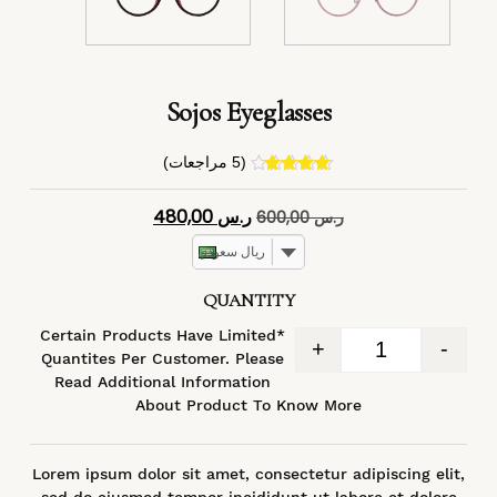
Sojos Eyeglasses
(
5
مراجعات)
4
تم التقييم
بـ
4.40
من
ر.س
480,00
ر.س
600,00
5 بناءً على
تقييم
عملاء
ريال سعودي
QUANTITY
*Certain Products Have Limited
+
-
Quantites Per Customer. Please
Read Additional Information
About Product To Know More
Lorem ipsum dolor sit amet, consectetur adipiscing elit,
sed do eiusmod tempor incididunt ut labore et dolore