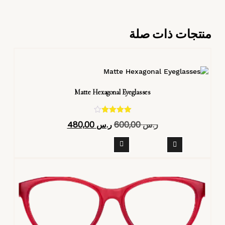
منتجات ذات صلة
Matte Hexagonal Eyeglasses
تم التقييم
ر.س
600,00
ر.س
480,00
4.40
من 5