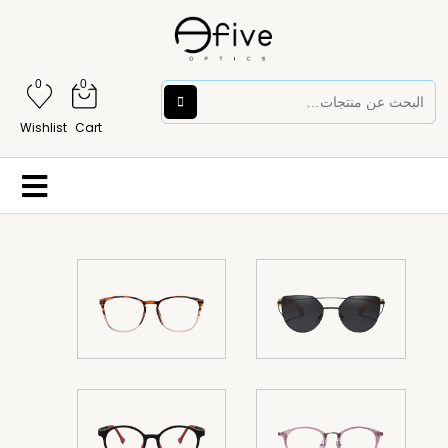
0
0
Wishlist
Cart