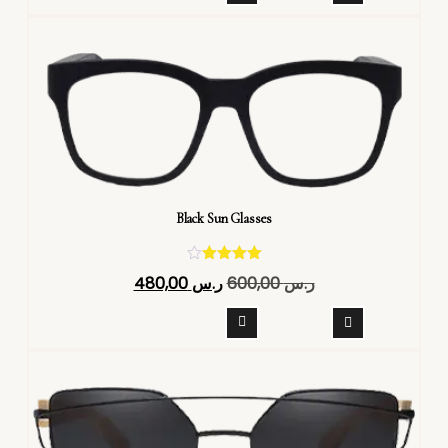
Black Sun Glasses
تم التقييم
ر.س
600,00
ر.س
480,00
4.40
من 5