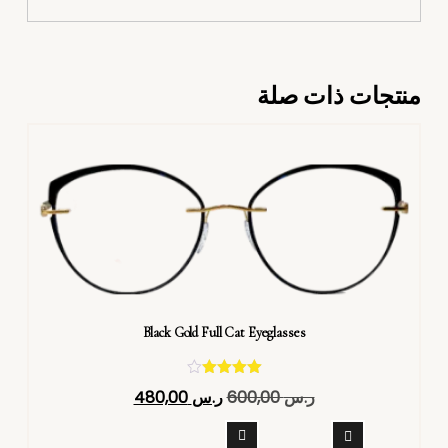
منتجات ذات صلة
Black Gold Full Cat Eyeglasses
تم التقييم
ر.س
600,00
ر.س
480,00
4.40
من 5