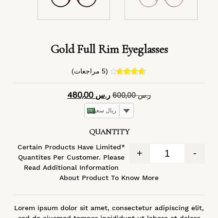
Gold Full Rim Eyeglasses
(
5
مراجعات)
4
تم التقييم
بـ
4.40
من
ر.س
480,00
ر.س
600,00
5 بناءً على
تقييم
عملاء
ريال سعودي
QUANTITY
*Certain Products Have Limited
+
-
Quantites Per Customer. Please
Read Additional Information
About Product To Know More
Lorem ipsum dolor sit amet, consectetur adipiscing elit,
sed do eiusmod tempor incididunt ut labore et dolore