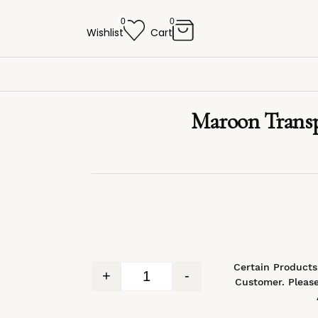
0
0
Wishlist
Cart
Maroon Transp
*Certain Product
+
-
Customer. Please