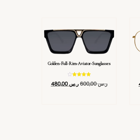
Golden-Full-Rim-Aviator-Sunglasses
تم التقييم
ر.س
600,00
ر.س
480,00
4.40
من 5