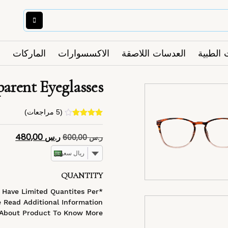
 الطبية
العدسات اللاصقة
الاكسسوارات
الماركات
arent Eyeglasses
(
5
مراجعات)
4
تم التقييم
بـ
4.40
من
ر.س
480,00
ر.س
600,00
5 بناءً على
تقييم
عملاء
ريال سعودي
QUANTITY
s Have Limited Quantites Per
 Read Additional Information
About Product To Know More