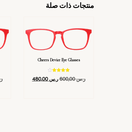
منتجات ذات صلة
Cheers Device Eye Glasses
تم التقييم
ر.س
600,00
ر.س
480,00
ر
4.40
من 5