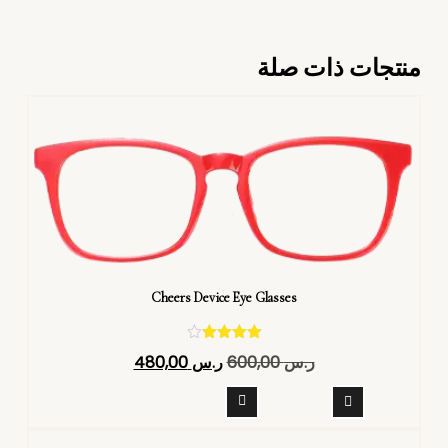
منتجات ذات صلة
Cheers Device Eye Glasses
تم التقييم
ر.س
600,00
ر.س
480,00
4.40
من 5