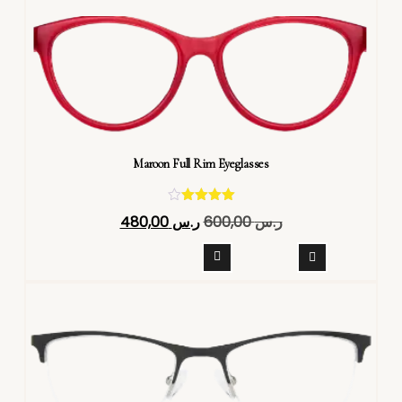
Maroon Full Rim Eyeglasses
تم التقييم
ر.س
600,00
ر.س
480,00
4.40
من 5