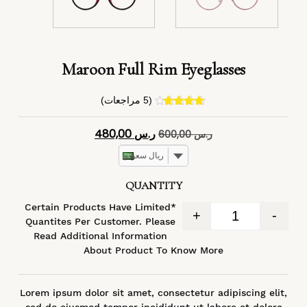
Maroon Full Rim Eyeglasses
(
5
مراجعات)
4
تم التقييم
بـ
4.40
من
ر.س
480,00
ر.س
600,00
5 بناءً على
تقييم
عملاء
ريال سعودي
QUANTITY
*Certain Products Have Limited
+
-
Quantites Per Customer. Please
Read Additional Information
About Product To Know More
Lorem ipsum dolor sit amet, consectetur adipiscing elit,
sed do eiusmod tempor incididunt ut labore et dolore