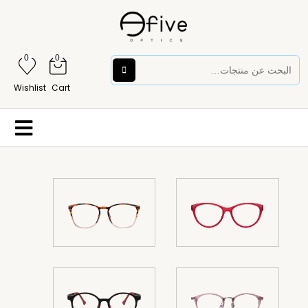
0
0
Wishlist
Cart