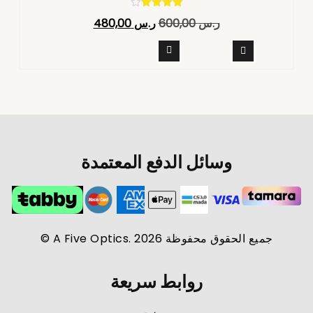
تم التقييم
ر.س
600,00
ر.س
480,00
4.40
من 5
وسائل الدفع المعتمدة
جميع الحقوق محفوظة A Five Optics. 2026 ©
روابط سريعة