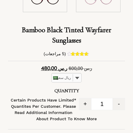
Bamboo Black Tinted Wayfarer
Sunglasses
(
5
مراجعات)
4
تم التقييم
بـ
4.40
من
ر.س
480,00
ر.س
600,00
5 بناءً على
تقييم
عملاء
ريال سعودي
QUANTITY
*Certain Products Have Limited
+
-
Quantites Per Customer. Please
Read Additional Information
About Product To Know More