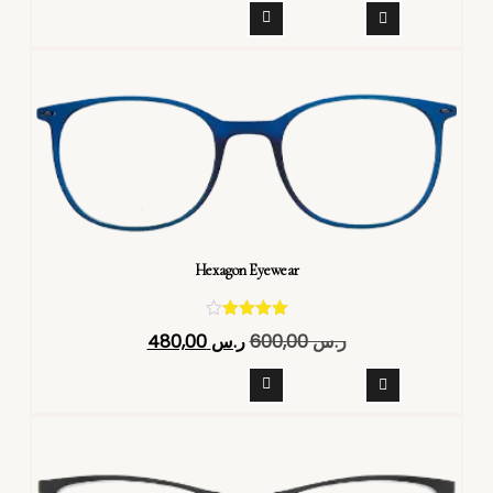
Hexagon Eyewear
تم التقييم
ر.س
600,00
ر.س
480,00
4.40
من 5