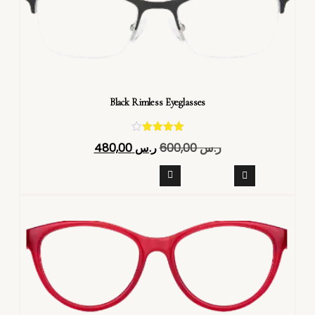
Black Rimless Eyeglasses
تم التقييم
ر.س
600,00
ر.س
480,00
4.40
من 5