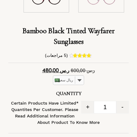
Bamboo Black Tinted Wayfarer
Sunglasses
(
5
مراجعات)
4
تم التقييم
بـ
4.40
من
ر.س
480,00
ر.س
600,00
5 بناءً على
تقييم
عملاء
ريال سعودي
QUANTITY
*Certain Products Have Limited
+
-
Quantites Per Customer. Please
Read Additional Information
About Product To Know More