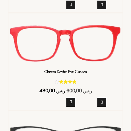
Cheers Device Eye Glasses
تم التقييم
ر.س
600,00
ر.س
480,00
4.40
من 5