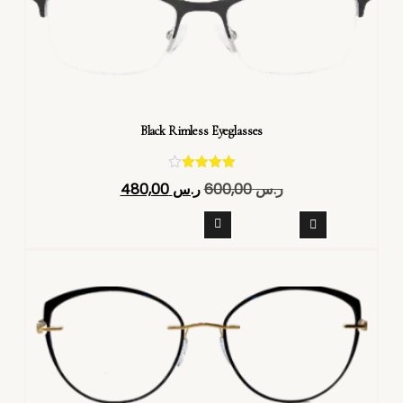
Black Rimless Eyeglasses
تم التقييم
ر.س
600,00
ر.س
480,00
4.40
من 5