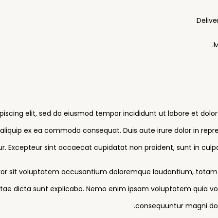
Delive
M
piscing elit, sed do eiusmod tempor incididunt ut labore et dol
t aliquip ex ea commodo consequat. Duis aute irure dolor in repre
tur. Excepteur sint occaecat cupidatat non proident, sunt in culpa
error sit voluptatem accusantium doloremque laudantium, totam 
vitae dicta sunt explicabo. Nemo enim ipsam voluptatem quia volu
consequuntur magni dolo