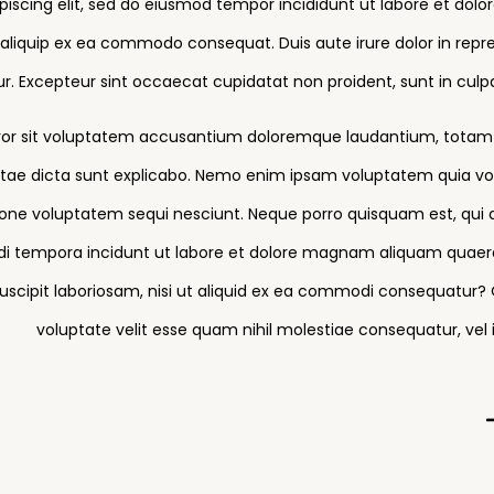
piscing elit, sed do eiusmod tempor incididunt ut labore et dol
t aliquip ex ea commodo consequat. Duis aute irure dolor in repre
tur. Excepteur sint occaecat cupidatat non proident, sunt in culpa
error sit voluptatem accusantium doloremque laudantium, totam 
vitae dicta sunt explicabo. Nemo enim ipsam voluptatem quia volu
one voluptatem sequi nesciunt. Neque porro quisquam est, qui d
odi tempora incidunt ut labore et dolore magnam aliquam quaer
scipit laboriosam, nisi ut aliquid ex ea commodi consequatur? 
voluptate velit esse quam nihil molestiae consequatur, vel