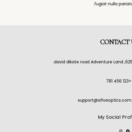
fugiat nulla paria
CONTACT 
625, david dikate road Adventure L
+123 456 781
support@afiveoptics.com
My Social Prof