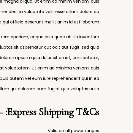
ore magna aliqua. Ut enim ad minim veniam, quis
henderit in voluptate velit esse cillum dolore eu
 qui officia deserunt mollit anim id est laborum.
rem aperiam, eaque ipsa quae ab illo inventore
ptas sit aspernatur aut odit aut fugit, sed quia
olorem ipsum quia dolor sit amet, consectetur,
at voluptatem. Ut enim ad minima veniam, quis
Quis autem vel eum iure reprehenderit qui in ea
 illum qui dolorem eum fugiat quo voluptas nulla
Express Shipping T&Cs: –
Valid on all power ranges