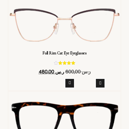
Full Rim Cat Eye Eyeglasses
تم التقييم
ر.س
600,00
ر.س
480,00
4.40
من 5