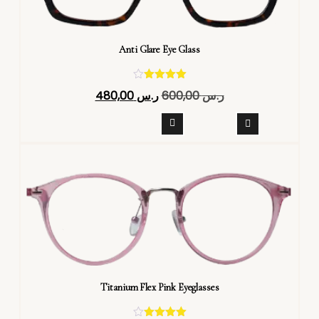
Anti Glare Eye Glass
تم التقييم
ر.س
600,00
ر.س
480,00
4.40
من 5
Titanium Flex Pink Eyeglasses