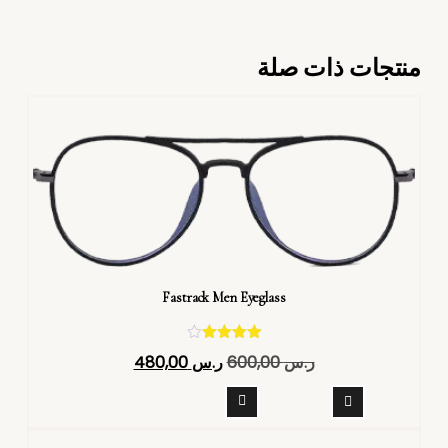
منتجات ذات صلة
Fastrack Men Eyeglass
تم التقييم
ر.س
600,00
ر.س
480,00
4.40
من 5