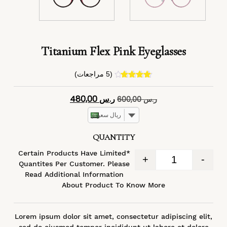
Titanium Flex Pink Eyeglasses
(
5
مراجعات)
4
تم التقييم
بـ
4.40
من
ر.س
480,00
ر.س
600,00
5 بناءً على
تقييم
عملاء
ريال سعودي
QUANTITY
*Certain Products Have Limited
+
-
Quantites Per Customer. Please
Read Additional Information
About Product To Know More
Lorem ipsum dolor sit amet, consectetur adipiscing elit,
sed do eiusmod tempor incididunt ut labore et dolore