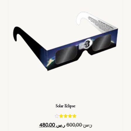
Solar Eclipse
تم التقييم
ر.س
600,00
ر.س
480,00
4.40
من 5