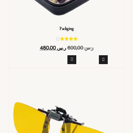
Packging
تم التقييم
ر.س
600,00
ر.س
480,00
4.40
من 5