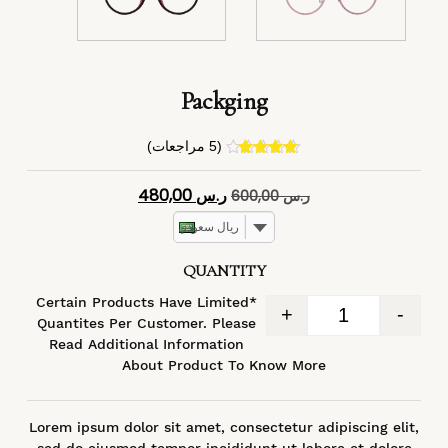
Packging
(
5
مراجعات)
4
تم التقييم
بـ
4.40
من
ر.س
480,00
ر.س
600,00
5 بناءً على
تقييم
عملاء
ريال سعودي
QUANTITY
*Certain Products Have Limited
+
-
Quantites Per Customer. Please
Read Additional Information
About Product To Know More
Lorem ipsum dolor sit amet, consectetur adipiscing elit,
sed do eiusmod tempor incididunt ut labore et dolore