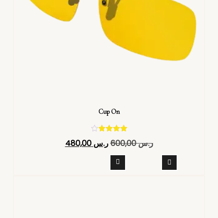
Cup On
تم التقييم
ر.س
600,00
ر.س
480,00
4.40
من 5