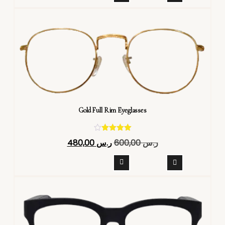
Gold Full Rim Eyeglasses
تم التقييم
ر.س
600,00
ر.س
480,00
4.40
من 5