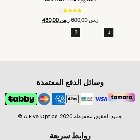
تم التقييم
ر.س
600,00
ر.س
480,00
4.40
من 5
وسائل الدفع المعتمدة
جميع الحقوق محفوظة A Five Optics. 2026 ©
روابط سريعة