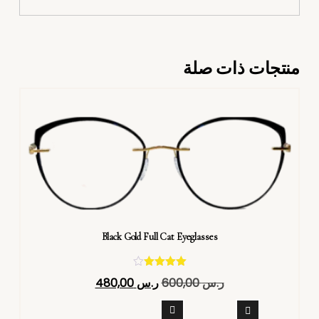
منتجات ذات صلة
Black Gold Full Cat Eyeglasses
تم التقييم
ر.س
600,00
ر.س
480,00
4.40
من 5