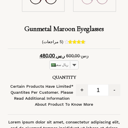
Gunmetal Maroon Eyeglasses
(
5
مراجعات)
4
تم التقييم
بـ
4.40
من
ر.س
480,00
ر.س
600,00
5 بناءً على
تقييم
عملاء
ريال سعودي
QUANTITY
*Certain Products Have Limited
+
-
Quantites Per Customer. Please
Read Additional Information
About Product To Know More
Lorem ipsum dolor sit amet, consectetur adipiscing elit,
sed do eiusmod tempor incididunt ut labore et dolore