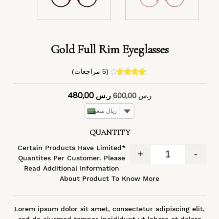
Gold Full Rim Eyeglasses
(
5
مراجعات)
4
تم التقييم
بـ
4.40
من
ر.س
480,00
ر.س
600,00
5 بناءً على
تقييم
عملاء
ريال سعودي
QUANTITY
*Certain Products Have Limited
+
-
Quantites Per Customer. Please
Read Additional Information
About Product To Know More
Lorem ipsum dolor sit amet, consectetur adipiscing elit,
sed do eiusmod tempor incididunt ut labore et dolore