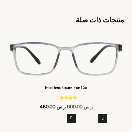
منتجات ذات صلة
Intellilens Square Blue Cut
تم التقييم
ر.س
600,00
ر.س
480,00
4.40
من 5