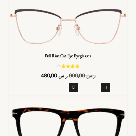
Full Rim Cat Eye Eyeglasses
تم التقييم
ر.س
600,00
ر.س
480,00
4.40
من 5